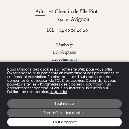
Adr.
26 Chemin de l’île Piot
84000 Avignon
Tél.
04 90 16 46 20
L’Auberge
Les réceptions
Les événements
Le blog
Nous utilisons des cookies sur notre site Web pour vous offrir
l'expérience la plus pertinente en mémorisant vos préférences et
Contact & accès
en répétant vos visites. En cliquant sur « Tout accepter », vous
consentez à l'utilisation de TOUS les cookies. Cependant, vous
pouvez visiter les « Paramètres des cookies » pour fournir un
consentement contrôlé. Si vous souhaitez plus d’infos sur
l’utilisation des cookies,
cliquez ici
.
Politique de confidentialité
Tout refuser
Mentions légales
Paramètres des cookies
AUBERGE DE LA TREILLE © 2026
Tout accepter