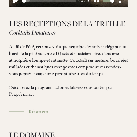
00:29
PLAY
MUTE
ENTE
FULL
LES RÉCEPTIONS DE LA TREILLE
Cocktails Dînatoires
Au fil de l’été, retrouvez chaque semaine des soirée élégantes au
bord de la piscine, entre DJ sets et musiciens live, dans une
atmosphère lounge et intimiste. Cocktails sur mesure, bouchées
raffinées et thématiques changeantes composent ces rendez-
vous pensés comme une parenthèse hors du temps.
Découvrez la programmation et laissez-vous tenter par
l’expérience.
Réserver
LE DOMAINE