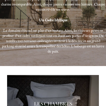
charme incomparable. Ainsi, chaque pierre raconte une histoire. Chaque
recoin révèle un secret.
Un Cadre Idyllique
Le domaine s'étend sur plus d'un hectare. Ainsi, les visiteurs peuvent
profiter d'un cadre verdoyant tout en étant aux portes d'Avignon. De
nombreuses terrasses ombragées invitent à la détente et un grand
parking sécurisé assure la tranquillité des hôtes. L'auberge est un havre
de paix.
LES CHAMBRES