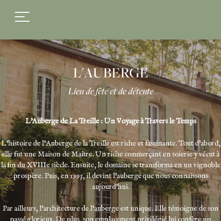
FR
EN
L'AUBERGE
Lieu de fête et de détente
L'Auberge de La Treille : Un Voyage à Travers le Temps
L'histoire de l'Auberge de la Treille est riche et fascinante. Tout d'abord,
elle fut une Maison de Maître. Un riche commerçant en soierie y vécut à
la fin du XVIIIe siècle. Ensuite, le domaine se transforma en un vignoble
prospère. Puis, en 1993, il devint l'auberge que nous connaissons
aujourd'hui.
Par ailleurs,
l'architecture de l'auberge
est unique. Elle témoigne de son
passé glorieux. De plus, son emplacement privilégié lui confère un