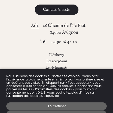
Contact & accès
Adr.
26 Chemin de l’île Piot
84000 Avignon
Tél.
04 90 16 46 20
L’Auberge
Les réceptions
Les événements
Le blog
Nous utilisons des cookies sur notre site Web pour vous offrir
l'expérience la plus pertinente en mémorisant vos préférences et
Contact & accès
en répétant vos visites. En cliquant sur « Tout accepter », vous
consentez à l'utilisation de TOUS les cookies. Cependant, vous
pouvez visiter les « Paramètres des cookies » pour fournir un
consentement contrôlé. Si vous souhaitez plus d’infos sur
l’utilisation des cookies,
cliquez ici
.
Politique de confidentialité
Tout refuser
Mentions légales