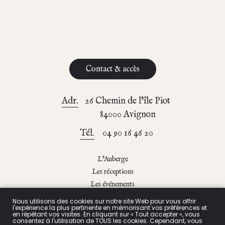
Contact & accès
Adr.
26 Chemin de l’île Piot
84000 Avignon
Tél.
04 90 16 46 20
L’Auberge
Les réceptions
Les événements
Le blog
Nous utilisons des cookies sur notre site Web pour vous offrir
l'expérience la plus pertinente en mémorisant vos préférences et
Contact & accès
en répétant vos visites. En cliquant sur « Tout accepter », vous
consentez à l'utilisation de TOUS les cookies. Cependant, vous