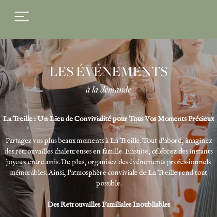
FR
EN
LES ÉVÉNEMENTS
à la demande
La Treille : Un Lieu de Convivialité pour Tous Vos Moments Précieux
Partagez vos plus beaux moments à La Treille. Tout d’abord, imaginez
des retrouvailles chaleureuses en famille. Ensuite, célébrez des instants
joyeux entre amis. De plus, organisez des événements professionnels
mémorables. Ainsi, l’atmosphère conviviale de La Treille rend tout
possible.
Des Retrouvailles Familiales Inoubliables