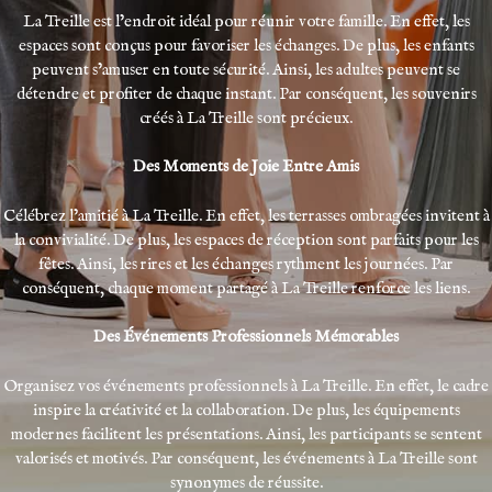
La Treille est l’endroit idéal pour réunir votre famille. En effet, les
espaces sont conçus pour favoriser les échanges. De plus, les enfants
peuvent s’amuser en toute sécurité. Ainsi, les adultes peuvent se
détendre et profiter de chaque instant. Par conséquent, les souvenirs
créés à La Treille sont précieux.
Des Moments de Joie Entre Amis
Célébrez l’amitié à La Treille. En effet, les terrasses ombragées invitent à
la convivialité. De plus, les espaces de réception sont parfaits pour les
fêtes. Ainsi, les rires et les échanges rythment les journées. Par
conséquent, chaque moment partagé à La Treille renforce les liens.
Des Événements Professionnels Mémorables
Organisez vos événements professionnels à La Treille. En effet, le cadre
inspire la créativité et la collaboration. De plus, les équipements
modernes facilitent les présentations. Ainsi, les participants se sentent
valorisés et motivés. Par conséquent, les événements à La Treille sont
synonymes de réussite.