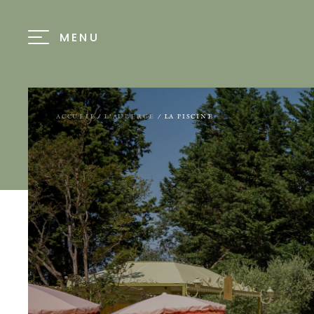
MENU
ACCUEIL
/
L’AUBERGE
/
LA PISCINE