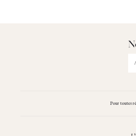
N
E-
mai
Pour toutes r
L’