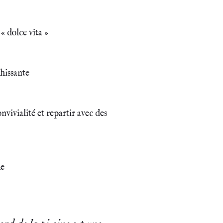
« dolce vita »
chissante
vivialité et repartir avec des
le