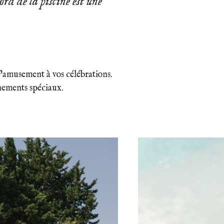
rd de la piscine est une
d’amusement à vos célébrations.
énements spéciaux.