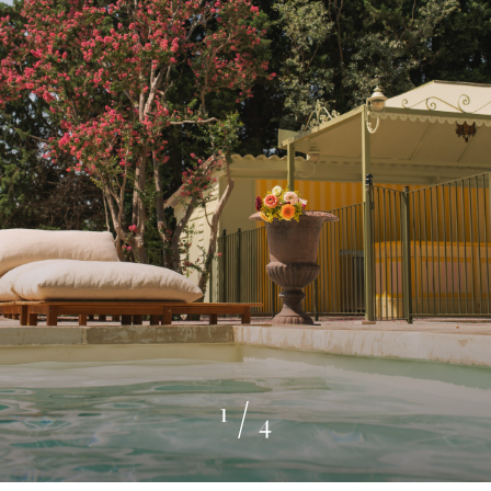
1
/
4